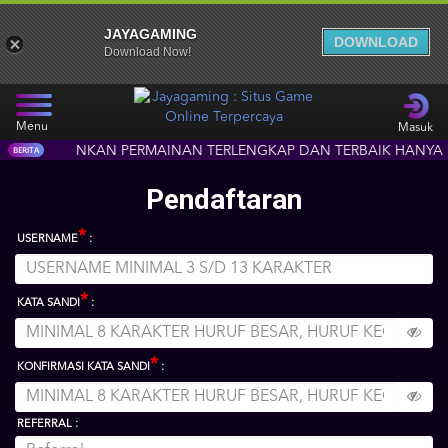
JAYAGAMING
DOWNLOAD
Download Now!
Menu
Masuk
54:11) *** MAINKAN PERMAINAN TERLENGKAP DAN TERBAIK HANYA 
BERITA
Pendaftaran
*
USERNAME
:
*
KATA SANDI
:
*
KONFIRMASI KATA SANDI
:
REFERRAL :